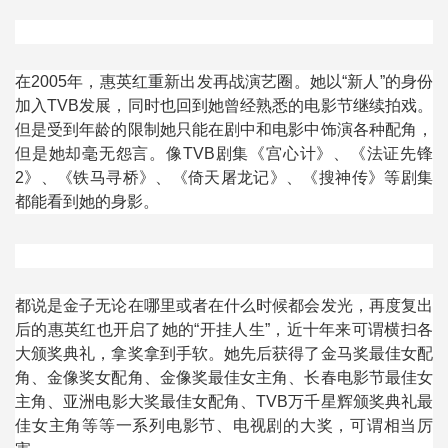
在
2005
年，惠英红重新出发再战演艺圈。她以
“
新人
”
的身份
加入
TVB
发展，同时也回到她曾经熟悉的电影节继续拍戏。
但是受到年龄的限制她只能在剧中和电影中饰演各种配角，
但是她却毫无怨言。像
TVB
剧集《宫心计》、《法证先锋
2
》、《铁马寻桥》、《倚天屠龙记》、《搜神传》等剧集
都能看到她的身影。
都说是金子无论在哪里或者在什么时候都会发光，再度复出
后的惠英红也开启了她的
“
开挂人生
”
，近十年来可谓横扫各
大颁奖典礼，拿奖拿到手软。她先后获得了金马奖最佳女配
角、金像奖女配角、金像奖最佳女主角、长春电影节最佳女
主角、亚洲电影大奖最佳女配角、
TVB
万千星辉颁奖典礼最
佳女主角等等一系列电影节、电视剧的大奖，可谓相当厉