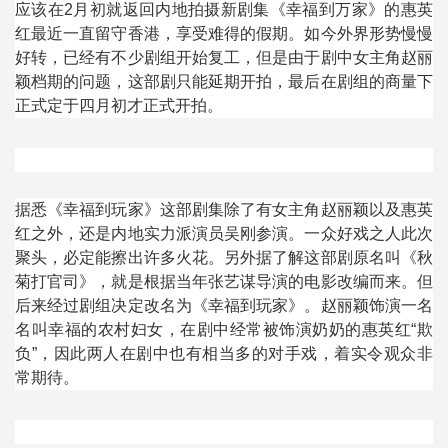
应该在
2
月初就返回内地拍摄新剧集《幸福到万家》的惠英
红最近一直留守香港，享受难得的假期。如今外界形势慢慢
好转，已经有不少剧组开始复工，但是由于剧中女主角赵丽
颖档期的问题，这部剧只能延期开拍，最后在剧组的商量下
正式定于四月初才正式开拍。
据悉《幸福到玩家》这部剧集除了有女主角赵丽颖以及惠英
红之外，还是内地实力派演员吴刚参演。一众好戏之人此次
聚头，必定能擦出许多火花。另外据了解这部剧原名叫《秋
菊打官司》，就是根据当年张艺谋导演的电影改编而来。但
后来经过剧组决定改名为《幸福到玩家》。赵丽颖饰演一名
名叫幸福的农村妇女，在剧中经常被饰演奶奶的惠英红
“
欺
负
”
，因此两人在剧中也有相当多的对手戏，着实令观众非
常期待。