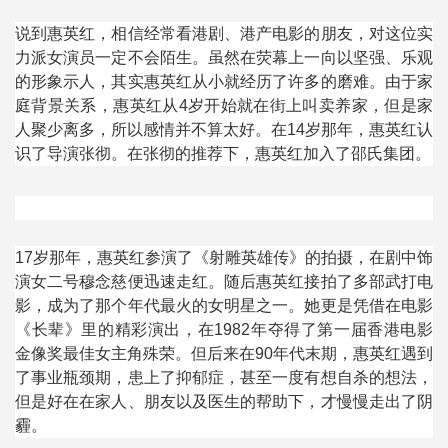
说到惠英红，相信经常看港剧、港产电影的朋友，对这位实
力派女演员一定不会陌生。虽然在荧幕上一向以坚强、乐观
的形象示人，其实惠英红从小就经历了许多的磨难。由于家
庭背景关系，惠英红从
4
岁开始就在街上叫卖养家，但是家
人聚少离多，所以感情并不算太好。在
14
岁那年，惠英红认
识了导演张彻。在张彻的推荐下，惠英红加入了邵氏集团。
17
岁那年，惠英红参演了《射雕英雄传》的拍摄，在剧中饰
演女二号穆念慈便迅速走红。随后惠英红接拍了多部武打电
影，成为了那个年代最火的女明星之一。她更是凭借在电影
《长辈》里的精彩演出，在
1982
年夺得了第一届香港电影
金像奖最佳女主角殊荣。但后来在
90
年代末期，惠英红遇到
了事业瓶颈期，患上了抑郁症，甚至一度有想自杀的想法，
但是好在在家人、朋友以及医生的帮助下，才慢慢走出了阴
霾。