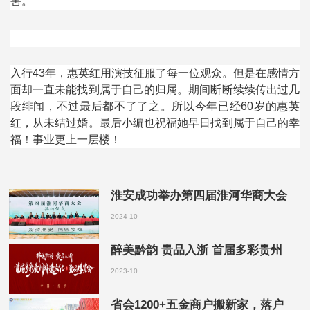
害。
入行
43
年，惠英红用演技征服了每一位观众。但是在感情方
面却一直未能找到属于自己的归属。期间断断续续传出过几
段绯闻，不过最后都不了了之。所以今年已经
60
岁的惠英
红，从未结过婚。最后小编也祝福她早日找到属于自己的幸
福！事业更上一层楼！
淮安成功举办第四届淮河华商大会
2024-10
醉美黔韵 贵品入浙 首届多彩贵州
2023-10
省会1200+五金商户搬新家，落户